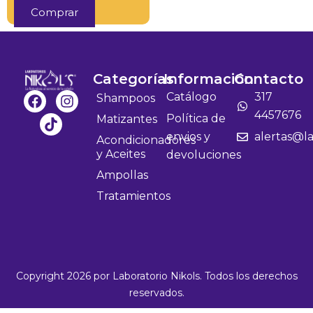
Comprar
Categorías
Información
Contacto
F
T
I
Catálogo
317
Shampoos
a
i
n
4457676
Política de
Matizantes
c
k
s
envios y
alertas@la
e
t
t
Acondicionadores
b
o
a
y Aceites
devoluciones
o
k
g
Ampollas
o
r
k
a
Tratamientos
m
Copyright 2026 por Laboratorio Nikols. Todos los derechos
reservados.