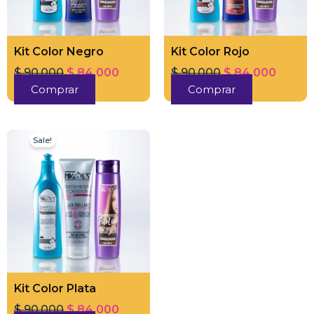
Kit Color Negro
Kit Color Rojo
$
90.000
$
84.000
$
90.000
$
84.000
Comprar
Comprar
Original
Current
Sale!
price
price
was:
is:
$ 90.000.
$ 84.000.
Kit Color Plata
$
90.000
$
84.000