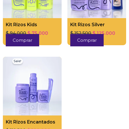
Kit Rizos Kids
Kit Rizos Silver
$
94.000
$
75.000
$
152.500
$
125.000
Comprar
Comprar
Original
Current
Sale!
price
price
was:
is:
$ 119.500.
$ 100.000.
Kit Rizos Encantados