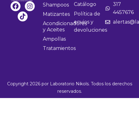
F
T
I
Catálogo
317
Shampoos
n
a
i
n
4457676
Política de
Matizantes
g
c
k
s
envios y
alertas@la
e
t
t
e
Acondicionadores
b
o
a
y Aceites
devoluciones
:
o
k
g
Ampollas
$
o
r
k
a
Tratamientos
m
9
.
5
0
Copyright 2026 por Laboratorio Nikols. Todos los derechos
0
reservados.
t
h
r
o
u
g