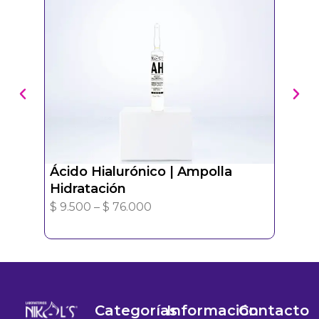
Ácido Hialurónico | Ampolla
Vit
Hidratación
$
9.
P
$
9.500
–
$
76.000
r
i
c
e
r
Categorías
Información
Contacto
a