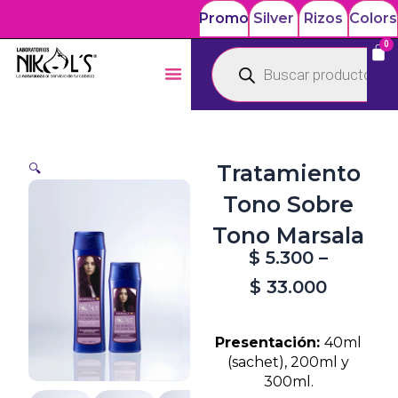
Ir
Promo
Silver
Rizos
Colors
al
0
Car
Compra a Crédito con
Envíos a toda Colombia
contenido
Búsqueda
Addi o Sistecredito
por $17.000
de
productos
Acondicionadores y Aceites
Tratamiento
🔍
Tono Sobre
Tono Marsala
Price
$
5.300
–
range:
$
33.000
$ 5.300
Presentación:
40ml
throug
(sachet), 200ml y
$ 33.00
300ml.