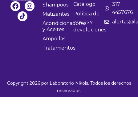
F
T
I
Catálogo
317
Shampoos
a
i
n
4457676
Política de
Matizantes
c
k
s
envios y
alertas@la
e
t
t
Acondicionadores
b
o
a
y Aceites
devoluciones
o
k
g
Ampollas
o
r
k
a
Tratamientos
m
Copyright 2026 por Laboratorio Nikols. Todos los derechos
reservados.