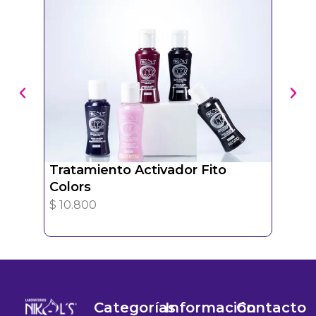
Tratamiento Activador Fito
Tra
Colors
Ver
$
10.800
$
4.
Categorías
Información
Contacto