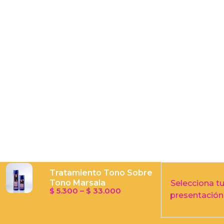
Tratamiento
Tratamiento Tono Sobre
Tono
Tono Marsala
Selecciona t
Sobre
Price
$
5.300
–
$
33.000
presentación
Tono
range:
Marsala
$ 5.300
cantidad