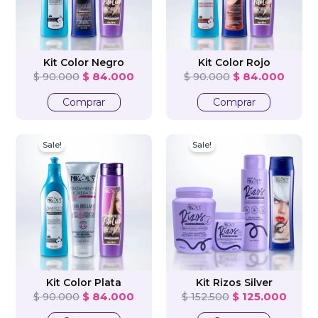
Kit Color Negro
Kit Color Rojo
$
84.000
$
84.000
$
90.000
$
90.000
Comprar
Comprar
Original
Current
Original
Curre
Sale!
Sale!
price
price
price
price
was:
is:
was:
is:
$ 90.000.
$ 84.000.
$ 152.500.
$ 125
Kit Color Plata
Kit Rizos Silver
$
84.000
$
125.000
$
90.000
$
152.500