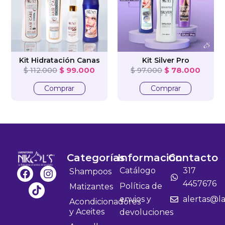
Kit Hidratación Canas
Kit Silver Pro
$
99.000
$
78.000
$
112.000
$
97.000
Comprar
Comprar
Categorías
Información
Contacto
F
T
I
Catálogo
317
Shampoos
a
i
n
4457676
Política de
Matizantes
c
k
s
envios y
alertas@la
e
t
t
Acondicionadores
b
o
a
y Aceites
devoluciones
o
k
g