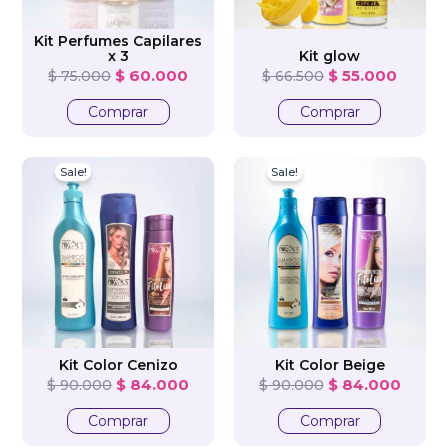
Kit Perfumes Capilares
x 3
Kit glow
$
60.000
$
55.000
$
75.000
$
66.500
Comprar
Comprar
Original
Current
Original
Curre
Sale!
Sale!
price
price
price
price
was:
is:
was:
is:
$ 90.000.
$ 84.000.
$ 90.000.
$ 84.
Kit Color Cenizo
Kit Color Beige
$
84.000
$
84.000
$
90.000
$
90.000
Comprar
Comprar